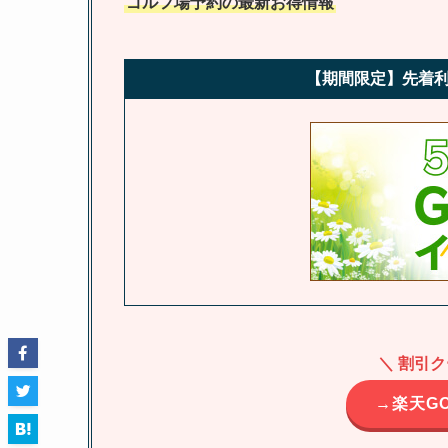
ゴルフ場予約の最新お得情報
【期間限定】先着利
＼ 割引
→楽天G