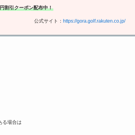
00円割引クーポン配布中！
公式サイト：
https://gora.golf.rakuten.co.jp/
ある場合は