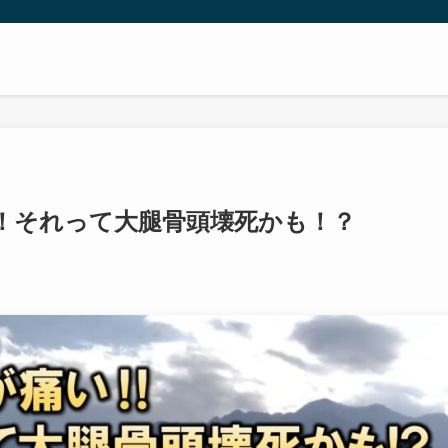
！それって大腿骨頭壊死かも！？