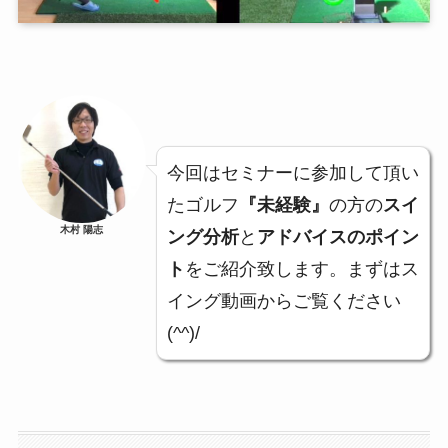
今回はセミナーに参加して頂い
たゴルフ
『未経験』
の方の
スイ
木村 陽志
ング分析
と
アドバイスのポイン
ト
をご紹介致します。まずはス
イング動画からご覧ください
(^^)/