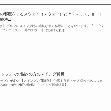
プの邪魔をするスウェイ（スウェー）とは？～ミスショット
法...
】 ゴルフのスイング時の過剰な側方移動のことをいいます。 主に ”バ
”フォロースルー時のスウェイ” に分けられま...
トップ』でお悩みの方のスイング解析
ップ』が多い 【スイングの問題点】 ①高すぎるトップ ②左右のスウェ
/youtu.be/eLzhTha5AiM 【スイング解析結果】...