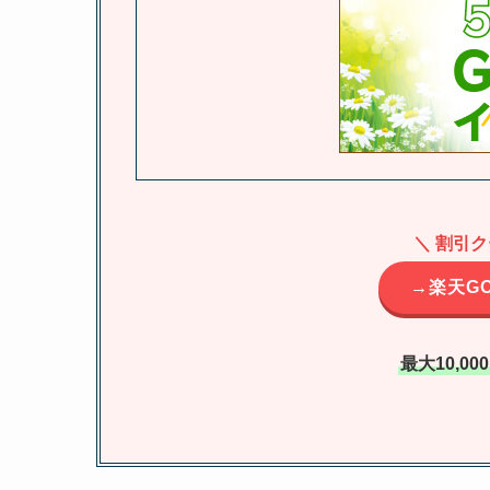
＼ 割引
→楽天G
最大10,0