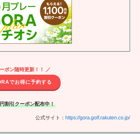
クーポン随時更新！！ ／
ORAでお得に予約する
00円割引クーポン配布中！
公式サイト：
https://gora.golf.rakuten.co.jp/