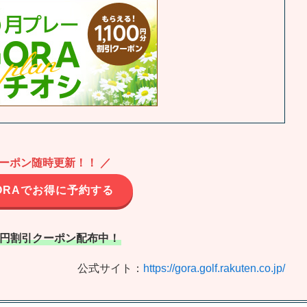
クーポン随時更新！！ ／
ORAでお得に予約する
00円割引クーポン配布中！
公式サイト：
https://gora.golf.rakuten.co.jp/