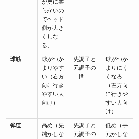
が更に柔
らかいの
でヘッド
側が大き
くしな
る。
球筋
球がつか
先調子と
球がつか
まりやす
元調子の
まりにく
い（右方
中間
くなる
向に行き
（左方向
やすい人
に行きや
向け）
すい人向
け）
弾道
高め（先
先調子と
低め（手
端がしな
元調子の
元がしな