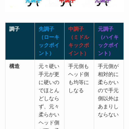
調子
先調子
中調子
元調子
（ローキ
（ミドル
（ハイキ
ックポイ
キックポ
ックポイ
ント）
イント）
ント）
構造
元々硬い
手元側も
手元側が
手元が更
ヘッド側
相対的に
に硬いの
も均等に
柔らかい
でほとん
しなる
ので手元
どしなら
側以外は
ず、元々
あまりし
柔らかい
ならない
ヘッド側