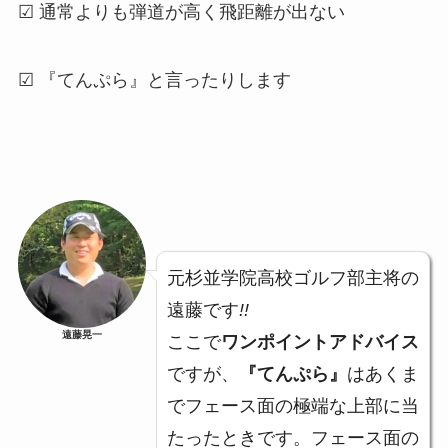
☑ 通常よりも弾道が高く飛距離が出ない
☑ 『てんぷら』と言ったりします
元杉並学院高校ゴルフ部主将の
遠藤です
!!
遠藤晃一
ここで
ワンポイントアドバイス
ですが、
『てんぷら』
はあくま
でフェース面の極端な上部に当
たったときです。フェース面の