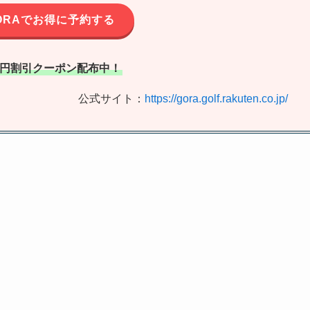
ORAでお得に予約する
00円割引クーポン配布中！
公式サイト：
https://gora.golf.rakuten.co.jp/