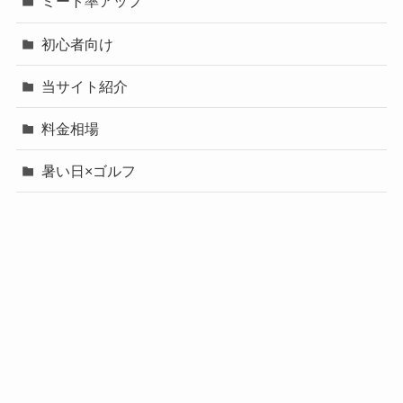
ミート率アップ
初心者向け
当サイト紹介
料金相場
暑い日×ゴルフ
暑い日×脱水
有名人のゴルフスイング分析
未分類
用語集
飛距離アップ