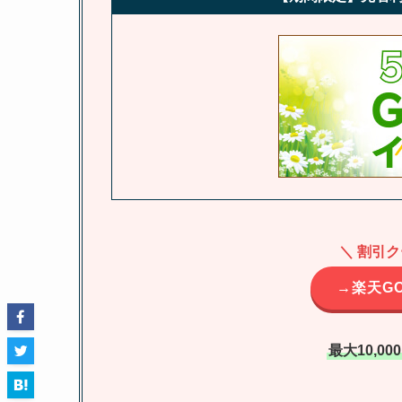
＼ 割引
→楽天G
最大10,0