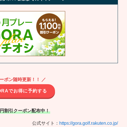
クーポン随時更新！！ ／
ORAでお得に予約する
00円割引クーポン配布中！
公式サイト：
https://gora.golf.rakuten.co.jp/