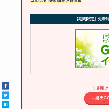
ゴルフ場予約の最新お得情報
【期間限定】先着利
＼ 割引
→楽天G