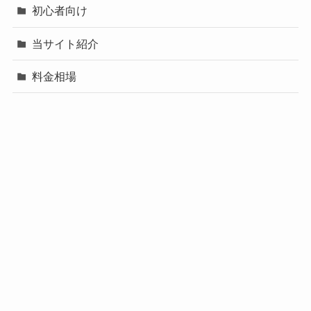
初心者向け
当サイト紹介
料金相場
暑い日×ゴルフ
暑い日×脱水
有名人のゴルフスイング分析
未分類
用語集
飛距離アップ