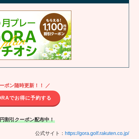
クーポン随時更新！！ ／
ORAでお得に予約する
00円割引クーポン配布中！
公式サイト：
https://gora.golf.rakuten.co.jp/