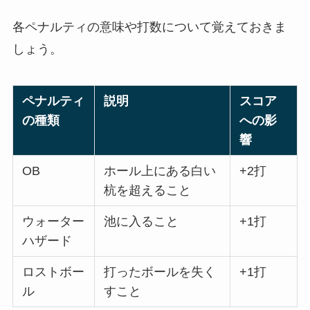
各ペナルティの意味や打数について覚えておきま
しょう。
ペナルティ
説明
スコア
の種類
への影
響
OB
ホール上にある白い
+2打
杭を超えること
ウォーター
池に入ること
+1打
ハザード
ロストボー
打ったボールを失く
+1打
ル
すこと