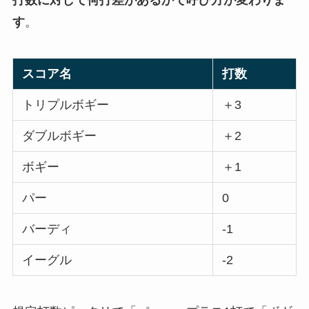
す
。
スコア名
打数
トリプルボギー
＋3
ダブルボギー
＋2
ボギー
＋1
パー
0
バーディ
-1
イーグル
-2