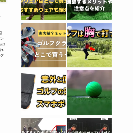
？
引
ウン
首の
れ
ング