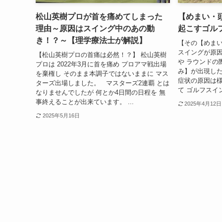
松山英樹プロが首を痛めてしまった
【めまい・
理由～原因はスイング中のあの動
起こすゴル
き！？～【理学療法士が解説】
【その【めま
スイングが原因
【松山英樹プロの首痛は必然！？】 松山英樹
や ラウンドの
プロは 2022年3月に首を痛め プロアマ戦出場
み】が出現した
を棄権し そのまま本調子ではないままに マス
症状の原因は様
ターズ出場しました。 マスターズ2連覇 とは
て ゴルフスイ
なりませんでしたが 何とか4日間の日程を 無
事終えることが出来ています。 ...
2025年4月12日
2025年5月16日