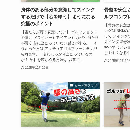
身体のある部分を意識してスイング
骨盤を安定
するだけで【芯を喰う】ようになる
ルフコンプ
究極のポイント
【骨盤の安定は
ングは 身体の
【当たりが薄く安定しない】 ゴルフショット
って スイング
の際に ドライバーもアイアンも なぜか当たり
スイング習得法 http
が薄く 芯に当たっていない感じがする。 そ
swing/ ミ
ういった方は アマチュアゴルファーに多く見
しやすくなるので
られます。 芯にしっかり当たっているの
か？ それを確かめる方法は 以前ご...
2025年12月19
2025年12月22日
ミート率アップ