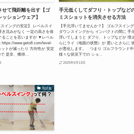
させて飛距離を出す【ゴ
手元低くしてダフり・トップなど
レッションウェア】
ミスショットを消失させる方法
スイングの安定】 レベルスイ
【手元浮いてませんか？】 ゴルフスイン
浮き沈みがなく 一定の高さを保
ダウンスイングから インパクトの間に 手
することを言いますが ▼レベル
浮いてしまうと ダフり、トップなどが 増
s://www.geto8.com/level-
らにライ（地面の状態）が 悪いとさらに 
スショットが減ったり 方向性が 安定
が悪化します。 つまり ゴルフラウンド中
 是非、獲得...
様々な状況下での ショ...
日
2025年5月13日
用語集