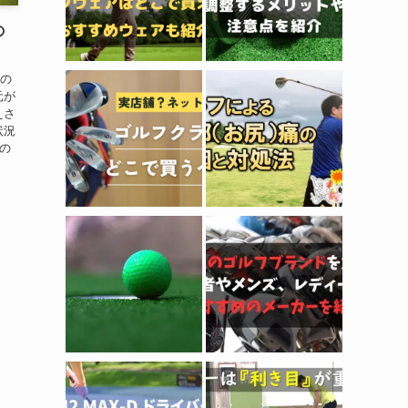
の
グの
元が
えさ
状況
の