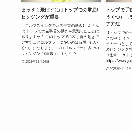
まっすぐ飛ばすにはトップでの掌屈/
トップで手首
ヒンジングが重要
うくつ）し
チ方法
【ゴルフスイングの時の手首の動き】 皆さん
は トップでの左手首の動きを意識したことは
【トップでの手
ありますか？ このトップでの左手首の動きで
グの中で イン
アマチュアゴルファーに多いのは背屈（はい
子の一つとして
くつ）になります。 プロゴルファーに多いの
のヒンジング/
はヒンジング/掌屈（しょうくつ）...
ります。 ▼
https://www.get
2025年11月24日
2025年4月11日