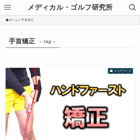
メディカル・ゴルフ研究所
ホーム
手首矯正
手首矯正
– tag –
スコアアップ